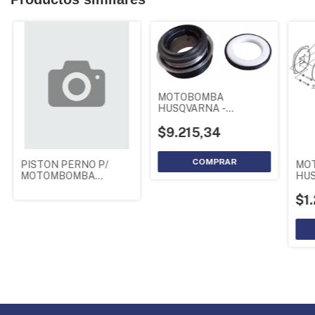
MOTOBOMBA
HUSQVARNA -
EMPAQUETADURA HVA
$9.215,34
PISTON PERNO P/
MO
MOTOMBOMBA
HUS
HONDA
HVA
$1