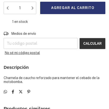
1
en stock
CAMBIAR CP
Entregas para el CP:
Medios de envío
CALCULAR
No sé mi código postal
Descripción
Charnela de caucho reforzado para mantener el cebado de la
motobomba.
Productos similares