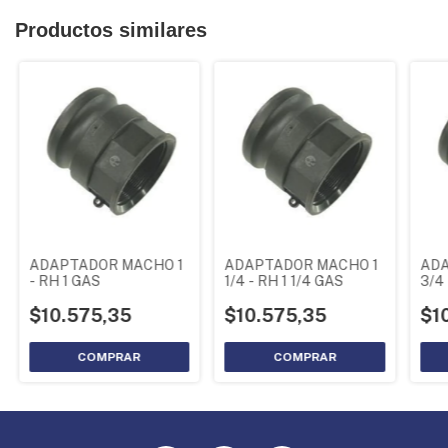
Productos similares
ADAPTADOR MACHO 1
ADAPTADOR MACHO 1
AD
- RH 1 GAS
1/4 - RH 1 1/4 GAS
3/4
$10.575,35
$10.575,35
$1