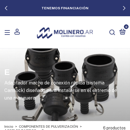
TENEMOS FINANCIACIÓN
0
E
Adaptador macho de conexión rápida (sistema
Camlock) diseñado para instalarse en el extremo de
una manguera
Inicio
>
COMPONENTES DE PULVERIZACIÓN
>
6 productos